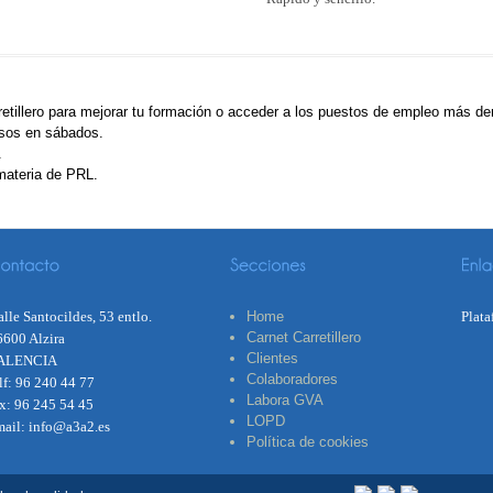
retillero para mejorar tu formación o acceder a los puestos de empleo más 
ursos en sábados.
.
 materia de PRL.
lle Santocildes, 53 entlo.
Home
Plata
Carnet Carretillero
6600 Alzira
Clientes
ALENCIA
Colaboradores
lf: 96 240 44 77
Labora GVA
ax: 96 245 54 45
LOPD
mail: info@a3a2.es
Política de cookies