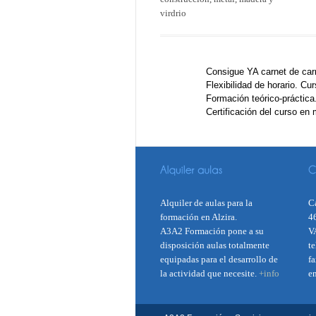
virdrio
Consigue YA carnet de car
Flexibilidad de horario. C
Formación teórico-práctica
Certificación del curso en
Alquiler de aulas para la
Ca
formación en Alzira.
4
A3A2 Formación pone a su
V
disposición aulas totalmente
te
equipadas para el desarrollo de
f
la actividad que necesite.
+info
e