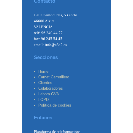
Contacto
Calle Santocildes, 53 entlo.
46600 Alzira
VALENCIA
telf: 96 240 44 77
fax: 96 245 54 45
email: info@a3a2.es
Secciones
Home
Carnet Carretillero
Clientes
Colaboradores
Labora GVA
LOPD
Política de cookies
Enlaces
Plataforma de teleformación: