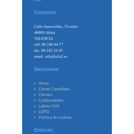
Contacto
Calle Santocildes, 53 entlo.
46600 Alzira
VALENCIA
telf: 96 240 44 77
fax: 96 245 54 45
email: info@a3a2.es
Secciones
Home
Carnet Carretillero
Clientes
Colaboradores
Labora GVA
LOPD
Política de cookies
Enlaces